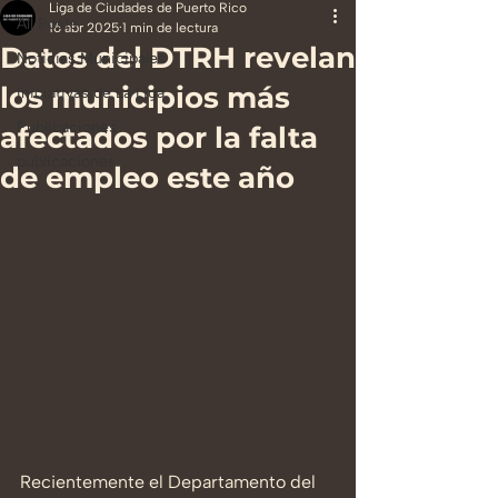
Liga de Ciudades de Puerto Rico
All Posts
16 abr 2025
1 min de lectura
Datos del DTRH revelan
Noticias Municipales
los municipios más
Iniciativas de La Liga
Publicaciones
afectados por la falta
publicaciones
de empleo este año
Recientemente el Departamento del 