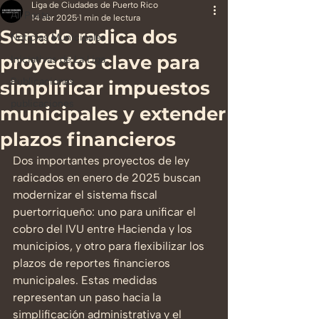
Liga de Ciudades de Puerto Rico
All Posts
14 abr 2025
1 min de lectura
Senado radica dos
Noticias Municipales
proyectos clave para
Iniciativas de La Liga
Publicaciones
simplificar impuestos
publicaciones
municipales y extender
plazos financieros
Dos importantes proyectos de ley 
radicados en enero de 2025 buscan 
modernizar el sistema fiscal 
puertorriqueño: uno para unificar el 
cobro del IVU entre Hacienda y los 
municipios, y otro para flexibilizar los 
plazos de reportes financieros 
municipales. Estas medidas 
representan un paso hacia la 
simplificación administrativa y el 